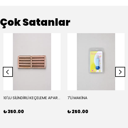
Çok Satanlar
10'LU SİLİNDİRLİ KEÇELEME APARATI
7'Lİ MAKİNA
₺ 350.00
₺ 250.00