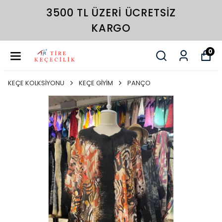
3500 TL ÜZERI ÜCRETSIZ
KARGO
0
KEÇE KOLKSİYONU
KEÇE GİYİM
PANÇO