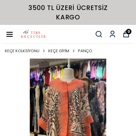
3500 TL ÜZERI ÜCRETSIZ
KARGO
0
KEÇE KOLKSİYONU
KEÇE GİYİM
PANÇO