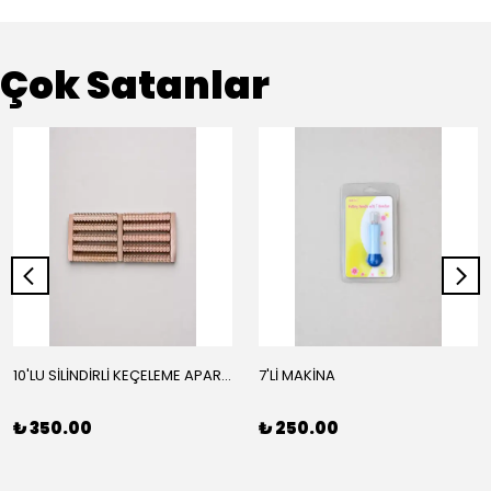
Çok Satanlar
10'LU SİLİNDİRLİ KEÇELEME APARATI
7'Lİ MAKİNA
₺ 350.00
₺ 250.00