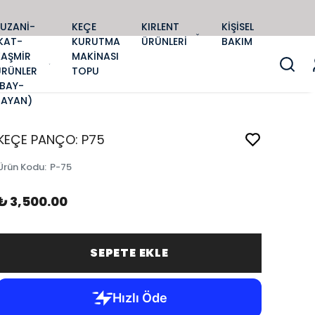
SUZANİ-
KEÇE
KIRLENT
KİŞİSEL
KAT-
KURUTMA
ÜRÜNLERİ
BAKIM
KAŞMİR
MAKİNASI
ÜRÜNLER
TOPU
(BAY-
BAYAN)
KEÇE PANÇO: P75
Ürün Kodu
:
P-75
₺ 3,500.00
SEPETE EKLE