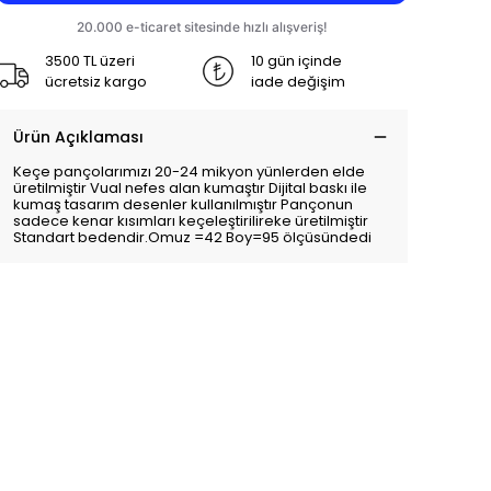
3500 TL üzeri
10 gün içinde
ücretsiz kargo
iade değişim
Ürün Açıklaması
Keçe pançolarımızı 20-24 mikyon yünlerden elde
üretilmiştir Vual nefes alan kumaştır Dijital baskı ile
kumaş tasarım desenler kullanılmıştır Pançonun
sadece kenar kısımları keçeleştirilireke üretilmiştir
Standart bedendir.Omuz =42 Boy=95 ölçüsündedi