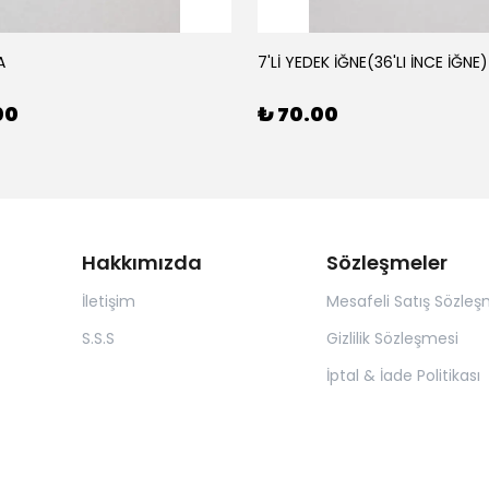
A
7'Lİ YEDEK İĞNE(36'LI İNCE İĞNE)
00
₺ 70.00
Hakkımızda
Sözleşmeler
İletişim
Mesafeli Satış Sözleş
S.S.S
Gizlilik Sözleşmesi
İptal & İade Politikası