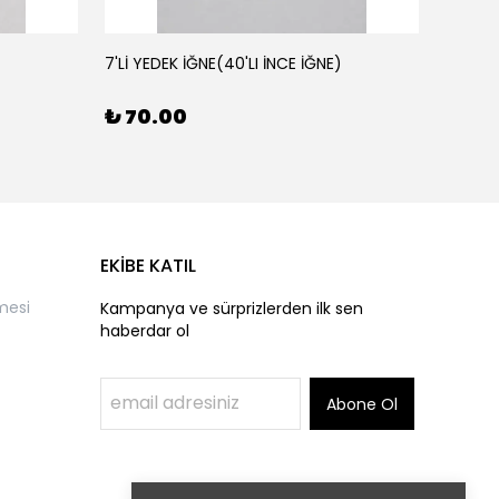
7'Lİ YEDEK İĞNE(40'LI İNCE İĞNE)
AHŞAP 
₺ 70.00
₺ 50
EKİBE KATIL
mesi
Kampanya ve sürprizlerden ilk sen
haberdar ol
Abone Ol