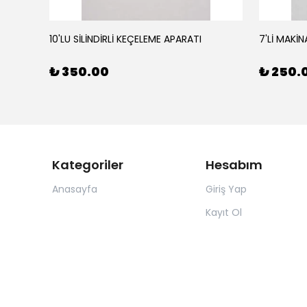
10'LU SİLİNDİRLİ KEÇELEME APARATI
7'Lİ MAKİN
₺ 350.00
₺ 250.
Kategoriler
Hesabım
Anasayfa
Giriş Yap
Kayıt Ol