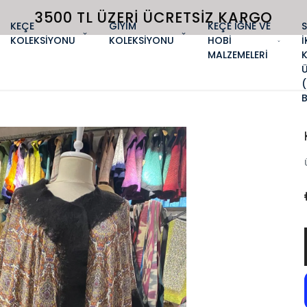
3500 TL ÜZERI ÜCRETSIZ KARGO
KEÇE
GİYİM
KEÇE İĞNE VE
KOLEKSİYONU
KOLEKSİYONU
HOBİ
İ
MALZEMELERİ