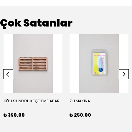
Çok Satanlar
10'LU SİLİNDİRLİ KEÇELEME APARATI
7'Lİ MAKİNA
₺ 350.00
₺ 250.00