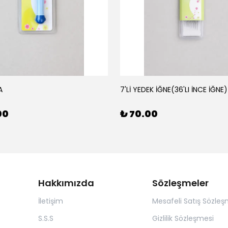
A
7'Lİ YEDEK İĞNE(36'LI İNCE İĞNE)
00
₺ 70.00
Hakkımızda
Sözleşmeler
İletişim
Mesafeli Satış Sözleş
S.S.S
Gizlilik Sözleşmesi