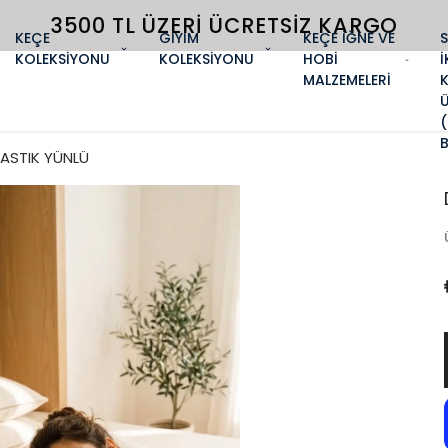
3500 TL ÜZERI ÜCRETSIZ KARGO
KEÇE
GİYİM
KEÇE İĞNE VE
KOLEKSİYONU
KOLEKSİYONU
HOBİ
İ
MALZEMELERİ
YASTIK YÜNLÜ