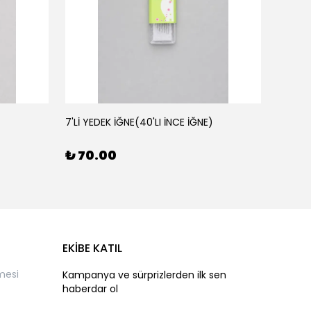
7'Lİ YEDEK İĞNE(40'LI İNCE İĞNE)
AHŞAP 
₺ 70.00
₺ 50
EKİBE KATIL
mesi
Kampanya ve sürprizlerden ilk sen
haberdar ol