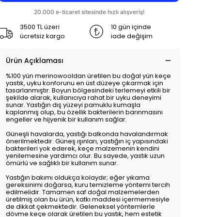
3500 TL üzeri
10 gün içinde
ücretsiz kargo
iade değişim
Ürün Açıklaması
%100 yün merinowooldan üretilen bu doğal yün keçe
yastık, uyku konforunu en üst düzeye çıkarmak için
tasarlanmıştır. Boyun bölgesindeki terlemeyi etkili bir
şekilde alarak, kullanıcıya rahat bir uyku deneyimi
sunar. Yastığın dış yüzeyi pamuklu kumaşla
kaplanmış olup, bu özellik bakterilerin barınmasını
engeller ve hijyenik bir kullanım sağlar.
Güneşli havalarda, yastığı balkonda havalandırmak
önerilmektedir. Güneş ışınları, yastığın iç yapısındaki
bakterileri yok ederek, keçe malzemenin kendini
yenilemesine yardımcı olur. Bu sayede, yastık uzun
ömürlü ve sağlıklı bir kullanım sunar.
Yastığın bakımı oldukça kolaydır; eğer yıkama
gereksinimi doğarsa, kuru temizleme yöntemi tercih
edilmelidir. Tamamen saf doğal malzemelerden
üretilmiş olan bu ürün, katkı maddesi içermemesiyle
de dikkat çekmektedir. Geleneksel yöntemlerle
dövme keçe olarak üretilen bu yastık, hem estetik