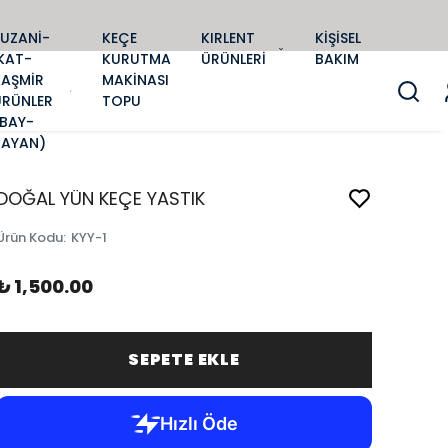
SUZANİ-
KEÇE
KIRLENT
KİŞİSEL
KAT-
KURUTMA
ÜRÜNLERİ
BAKIM
KAŞMİR
MAKİNASI
ÜRÜNLER
TOPU
(BAY-
BAYAN)
DOĞAL YÜN KEÇE YASTIK
Ürün Kodu
:
KYY-1
₺ 1,500.00
SEPETE EKLE