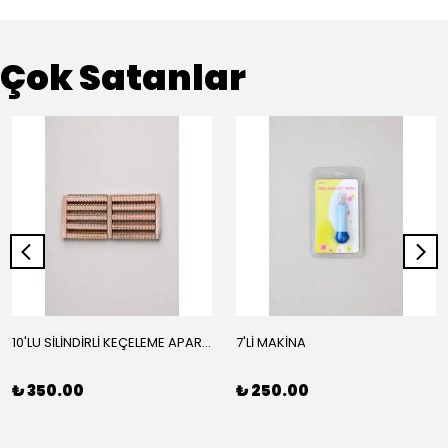
Çok Satanlar
10'LU SİLİNDİRLİ KEÇELEME APARATI
7'Lİ MAKİNA
₺ 350.00
₺ 250.00