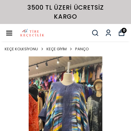
3500 TL ÜZERI ÜCRETSIZ
KARGO
0
KEÇE KOLKSİYONU
KEÇE GİYİM
PANÇO