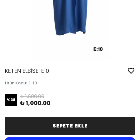
KETEN ELBİSE: E10
Ürün Kodu
:
E-10
₺ 1,600.00
%
38
₺ 1,000.00
SEPETE EKLE