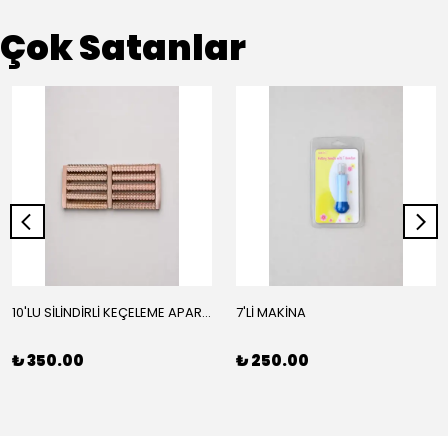
Çok Satanlar
10'LU SİLİNDİRLİ KEÇELEME APARATI
7'Lİ MAKİNA
₺ 350.00
₺ 250.00